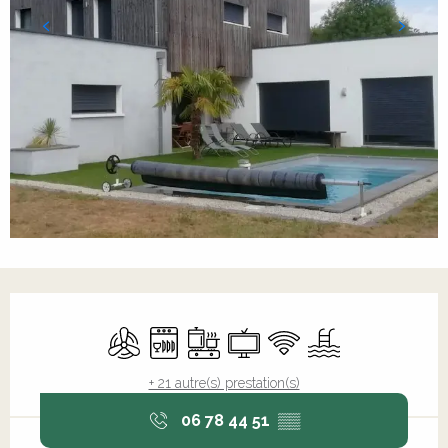
Ouverture et coordonnées
Air conditionné
Lave vaisselle
Plaque de cuisson
Télévision
WiFi
Piscine
+ 21 autre(s) prestation(s)
06 78 44 51
▒▒