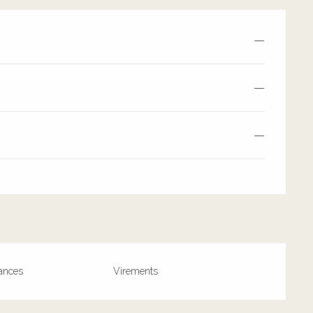
—
—
—
ances
Virements