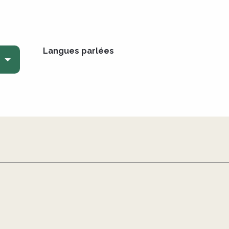
Langues parlées
Langues parlées