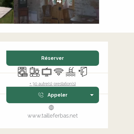
Ouverture et coordonnée
Réserver
Lave linge
Plaque de cuisson
Télévision
WiFi
Piscine
Entrée indépendante
+ 30 autre(s) prestation(s)
Appeler
www.tailleferbas.net