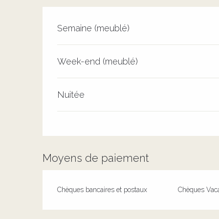
Tarifs 2026
Semaine (meublé)
Week-end (meublé)
Nuitée
Moyens de paiement
Chèques bancaires et postaux
Chèques Vac