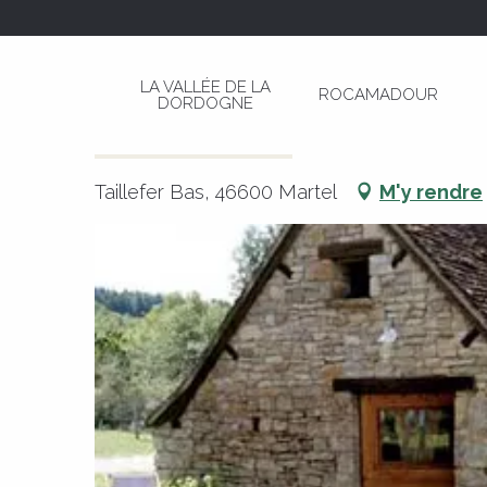
Aller
Page d’accueil
Maison Lotoise
au
contenu
LA VALLÉE DE LA
ROCAMADOUR
principal
DORDOGNE
Maison Lotoise
MEUBLÉS ET GÎTES
MAISON
Taillefer Bas, 46600 Martel
M'y rendre