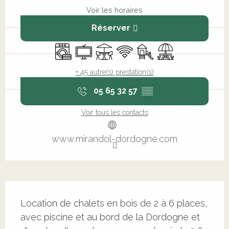
Voir les horaires
Réserver
Lave linge
Télévision
Terrasse
WiFi
Jeux pour enfants / E
Aire de pique niq
+ 45 autre(s) prestation(s)
05 65 32 57
▒▒
Voir tous les contacts
www.mirandol-dordogne.com
Description
Location de chalets en bois de 2 à 6 places, 
avec piscine et au bord de la Dordogne et 