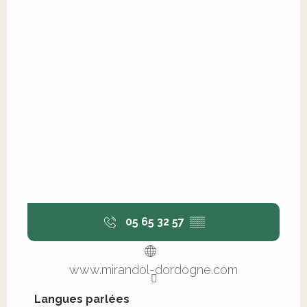
05 65 32 57
▒▒
www.mirandol-dordogne.com
Langues parlées
Langues parlées