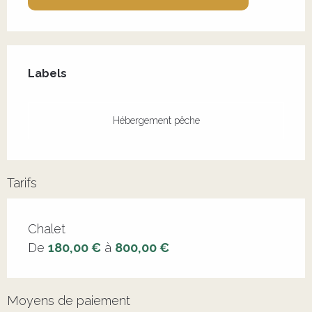
Offres de prestations
Labels
Labels
Hébergement pêche
Tarifs
Tarifs 2026
Chalet
De
180,00 €
à
800,00 €
Moyens de paiement