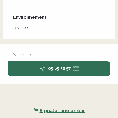
Environnement
Environnement
Rivière
Propriétaire
05 65 32 57
▒▒
Signaler une erreur