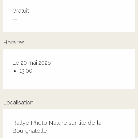
Tarifs 2026
Gratuit
—
Horaires
Le 20 mai 2026
13:00
Localisation
Rallye Photo Nature sur l’île de la
Bourgnatelle