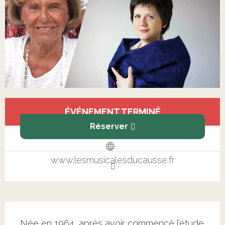
Ouverture et coordonnées
ÉVÉNEMENT TERMINÉ
Réserver
www.lesmusicalesducausse.fr
Description
Née en 1964, après avoir commencé l’étude 