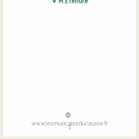
M'y rendre
www.lesmusicalesducausse.fr