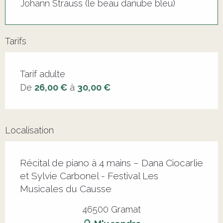
Johann Strauss (le beau danube bleu)
Tarifs
Tarifs 2026
Tarif adulte
De
26,00 €
à
30,00 €
Localisation
Récital de piano à 4 mains – Dana Ciocarlie
et Sylvie Carbonel - Festival Les
Musicales du Causse
46500 Gramat