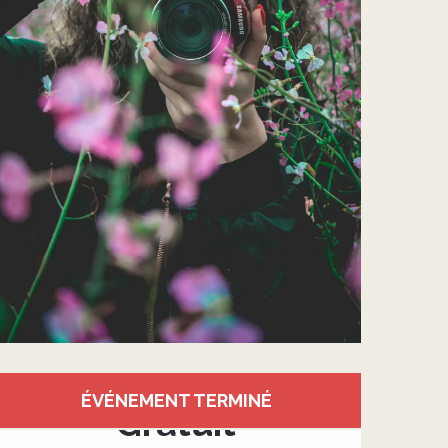
Ouverture et coordonnée
ÉVÉNEMENT TERMINÉ
Gratuit