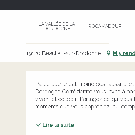
Aller
Page d’accueil
Regards sur la Vallée de la Do
au
contenu
LA VALLÉE DE LA
ROCAMADOUR
principal
DORDOGNE
Regards sur la Vallée de la D
CULTURELLE
PHOTOGRAPHIE
CONCOURS
19120 Beaulieu-sur-Dordogne
M'y ren
Description
Parce que le patrimoine c’est aussi ici et
Dordogne Corrézienne vous invite à par
vivant et collectif. Partagez ce qui vous t
moments que vous appréciez, qui compte
Lire la suite