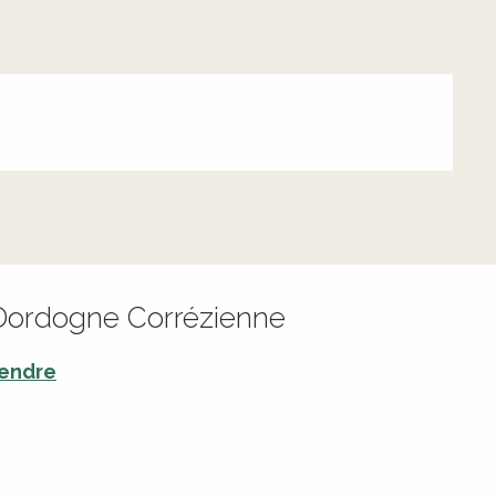
a Dordogne Corrézienne
rendre