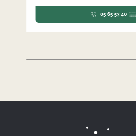
05 65 53 40
▒▒