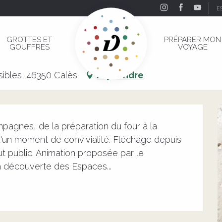
E
n de Saint-Sauveur
GROTTES ET
PRÉPARER MON
GOUFFRES
VOYAGE
in de Saint-Sauveur
ibles, 46350 Calès
M'y rendre
pagnes, de la préparation du four à la 
d'un moment de convivialité. Fléchage depuis 
t public. Animation proposée par le 
 découverte des Espaces...