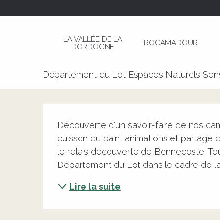
Aller
Page d’accueil
Rencontre autour du Four à Pai
au
contenu
LA VALLÉE DE LA
ROCAMADOUR
principal
DORDOGNE
Rencontre autour du Four à Pa
Département du Lot Espaces Naturels Sens
Description
Découverte d'un savoir-faire de nos cam
cuisson du pain, animations et partage 
le relais découverte de Bonnecoste. Tou
Département du Lot dans le cadre de la
Lire la suite