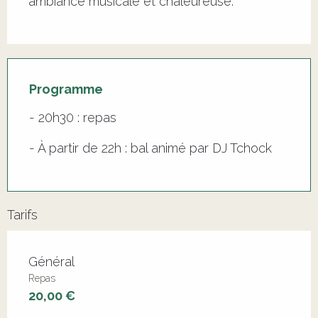
ambiance musicale et chaleureuse.
Programme
- 20h30 : repas
- À partir de 22h : bal animé par DJ Tchock
Tarifs
Tarifs 2026
Général
Repas
20,00 €