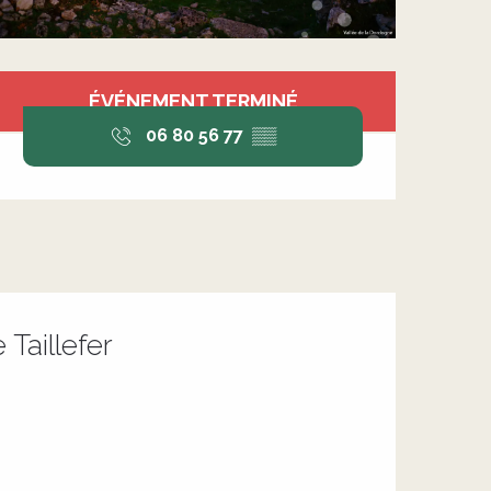
Ouverture et coordonnée
ÉVÉNEMENT TERMINÉ
06 80 56 77
▒▒
Taillefer