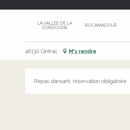
Aller
Page d’accueil
Repas dansant au profit des tra
au
contenu
LA VALLÉE DE LA
ROCAMADOUR
principal
DORDOGNE
Repas dansant au profit des tr
MANIFESTATION COMMERCIALE
PATRIMOINE
REPAS
REPA
46130 Gintrac
M'y rendre
Description
Repas dansant, réservation obligatoire