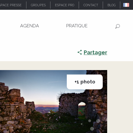
SPACE PRESSE
GROUPES
ESPACE PRO
CONTACT
BLOG
AGENDA
PRATIQUE
illefer
Recher
Partager
+1 photo