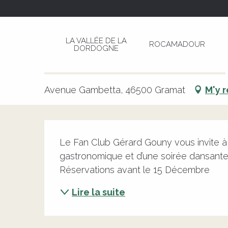
Aller
Page d’accueil
Repas dansant de la Saint-Sylv
au
contenu
LA VALLÉE DE LA
ROCAMADOUR
principal
DORDOGNE
Repas dansant de la Saint-Syl
MANIFESTATION COMMERCIALE
RÉVEILLON
BAL
REPAS
Avenue Gambetta, 46500 Gramat
M'y 
Description
Le Fan Club Gérard Gouny vous invite à c
gastronomique et d’une soirée dansante
Réservations avant le 15 Décembre
Lire la suite