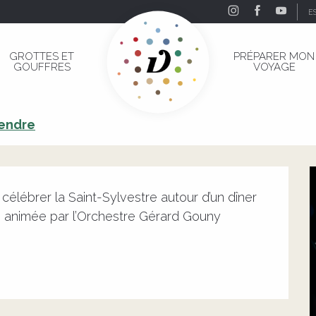
E
estre
GROTTES ET
PRÉPARER MON
GOUFFRES
VOYAGE
vestre
rendre
élébrer la Saint-Sylvestre autour d’un dîner 
 animée par l’Orchestre Gérard Gouny 