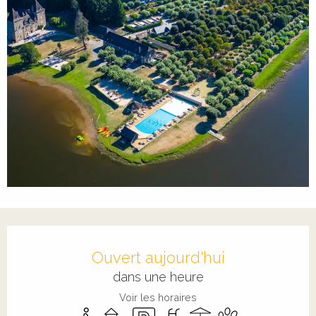
Ouverture et coordonnées
Ouvert aujourd'hui
dans une heure
Voir les horaires
Accès handicapés
Jeux pour enfants / Espace jeux
Parking
Piscine
Terrasse
Animaux accepté