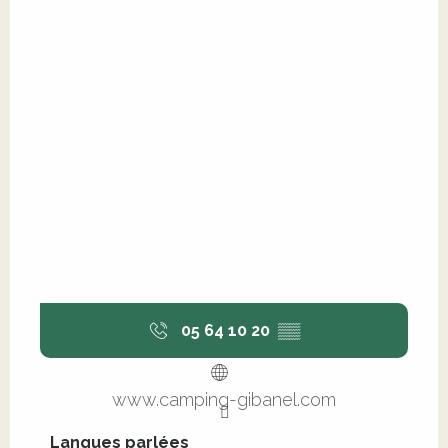
05 64 10 20
▒▒
www.camping-gibanel.com
Langues parlées
Langues parlées