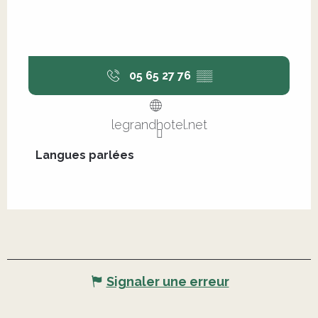
05 65 27 76
▒▒
legrandhotel.net
Langues parlées
Langues parlées
Signaler une erreur