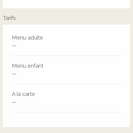
Tarifs
Tarifs 2026
Menu adulte
—
Menu enfant
—
A la carte
—