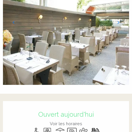
Ouverture et coordonnées
Ouvert aujourd'hui
Voir les horaires
Accès handicapés
Ascenseur
Terrasse
Parking
Animaux acceptés
Banquet