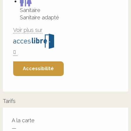
Sanitaire
Sanitaire adapté
Voir plus sur
Accessibilité
Tarifs
Tarifs 2026
A la carte
—