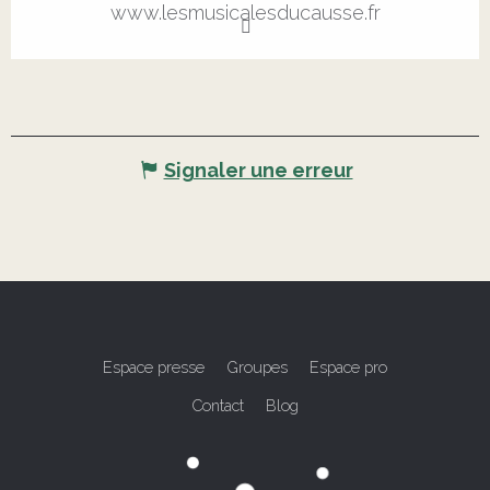
www.lesmusicalesducausse.fr
Signaler une erreur
Espace presse
Groupes
Espace pro
Contact
Blog