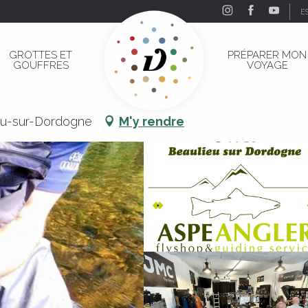
E
n
GROTTES ET
PRÉPARER MON
GOUFFRES
VOYAGE
ion
ieu-sur-Dordogne
M'y rendre