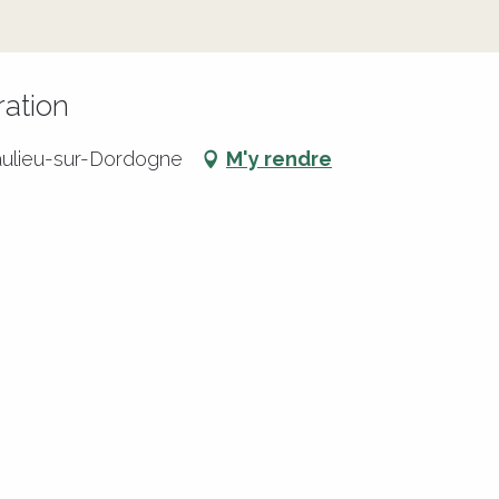
ation
aulieu-sur-Dordogne
M'y rendre