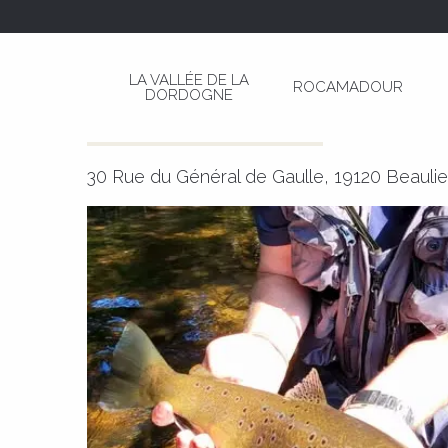
Aller
Page d’accueil
S W R - Soies Waders Réparatio
au
contenu
LA VALLÉE DE LA
ROCAMADOUR
principal
DORDOGNE
S W R - Soies Waders Réparat
CHASSE-PÊCHE
COMMERCE DE DÉTAIL
30 Rue du Général de Gaulle, 19120 Beaul