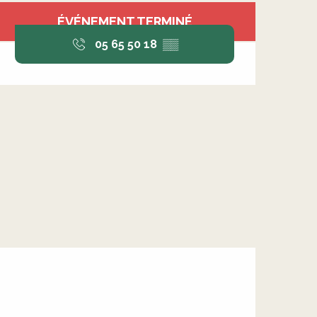
Ouverture et coordonnée
ÉVÉNEMENT TERMINÉ
05 65 50 18
▒▒