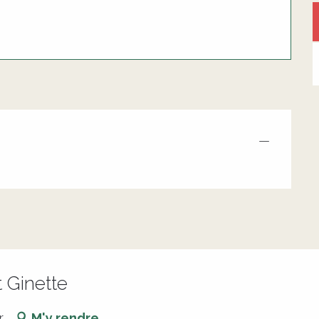
—
t Ginette
r
M'y rendre