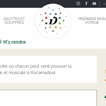
E
nette
GROTTES ET
PRÉPARER MON
GOUFFRES
VOYAGE
inette
M'y rendre
aoké où chacun peut venir pousser la 
ve et musicale à Rocamadour