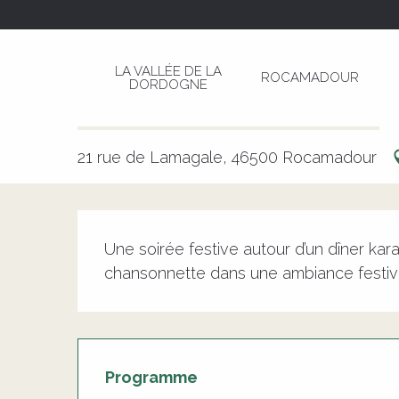
Aller
Page d’accueil
Soirée karaoké au restaurant Gi
au
contenu
LA VALLÉE DE LA
ROCAMADOUR
principal
DORDOGNE
Soirée karaoké au restaurant G
CULTURELLE
CHANT
MUSIQUE
ANIMATION LOCALE
21 rue de Lamagale, 46500 Rocamadour
Description
Une soirée festive autour d’un dîner kar
chansonnette dans une ambiance festi
Programme