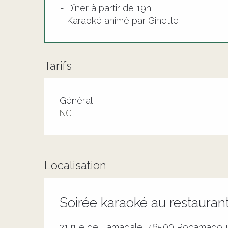
- Dîner à partir de 19h
- Karaoké animé par Ginette
Tarifs
Tarifs 2026
Général
NC
Localisation
Soirée karaoké au restauran
21 rue de Lamagale, 46500 Rocamadou