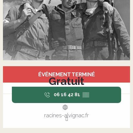
Ouverture et coordonnées
ÉVÉNEMENT TERMINÉ
Gratuit
06 16 42 81
▒▒
racines-alvignac.fr