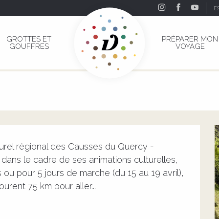
E
zech
GROTTES ET
PRÉPARER MON
GOUFFRES
VOYAGE
uzech
MILLE
LES CAUSSERIES
PATRIMOINE
RANDONNÉE
ANIMATION LOCALE
l régional des Causses du Quercy - 
ns le cadre de ses animations culturelles, 
 pour 5 jours de marche (du 15 au 19 avril), 
urent 75 km pour aller...