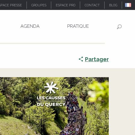
SPACE PRESSE
GROUPES
ESPACE PRO
CONTACT
BLOG
AGENDA
PRATIQUE
Recher
DÉFILÉ CORTÈGE PARADE
EVÉNEMENT JEUNE PUBLIC
FÊTE
Partager