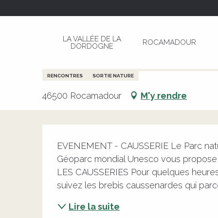
Aller
Page d’accueil
Transhumance Rocamadour-Lu
au
contenu
LA VALLÉE DE LA
ROCAMADOUR
principal
DORDOGNE
Transhumance Rocamadour-L
CULTURELLE
ANIMAUX
ENFANTS
ENVIRONNEMENT
FA
RENCONTRES
SORTIE NATURE
46500 Rocamadour
M'y rendre
Description
EVENEMENT - CAUSSERIE Le Parc nature
Géoparc mondial Unesco vous propose da
LES CAUSSERIES Pour quelques heures ou
suivez les brebis caussenardes qui parco
Lire la suite