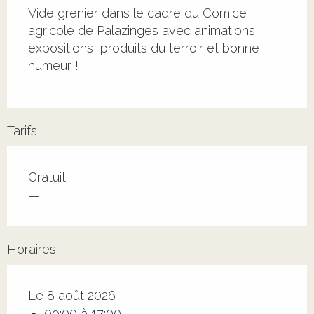
Vide grenier dans le cadre du Comice 
agricole de Palazinges avec animations, 
expositions, produits du terroir et bonne 
humeur !
Tarifs
Tarifs 2026
Gratuit
—
Horaires
Le 8 août 2026
09:00 à 17:00