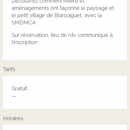
Découvrez comment rivière et 
aménagements ont façonné le paysage et 
le petit village de Blanzaguet, avec la 
SMDMCA
Sur réservation, lieu de rdv communiqué à 
l'inscription
Tarifs
Tarifs 2026
Gratuit
—
Horaires