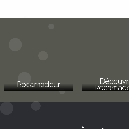
Découvri
Rocamadour
Rocamad