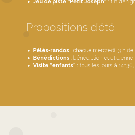
Jeu de piste “Petit Joseph”
: 1 h d’éni
Propositions d’été
Pélés-randos
: chaque mercredi, 3 h d
Bénédictions
: bénédiction quotidienne 
Visite “enfants”
: tous les jours à 14h30