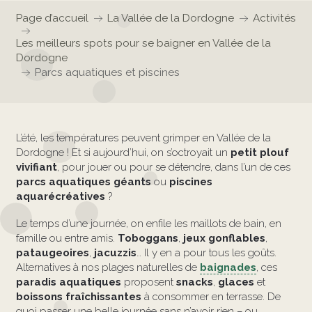
Page d’accueil
La Vallée de la Dordogne
Activités
Les meilleurs spots pour se baigner en Vallée de la
Dordogne
Parcs aquatiques et piscines
L’été, les températures peuvent grimper en Vallée de la
Dordogne ! Et si aujourd’hui, on s’octroyait un
petit plouf
vivifiant
, pour jouer ou pour se détendre, dans l’un de ces
parcs aquatiques
géants
ou
piscines
aquarécréatives
?
Le temps d’une journée, on enfile les maillots de bain, en
famille ou entre amis.
Toboggans
,
jeux gonflables
,
pataugeoires
,
jacuzzis
… Il y en a pour tous les goûts.
Alternatives à nos plages naturelles de
baignades
, ces
paradis aquatiques
proposent
snacks
,
glaces
et
boissons fraîchissantes
à consommer en terrasse. De
quoi passer une belle journée sans n’avoir rien – ou