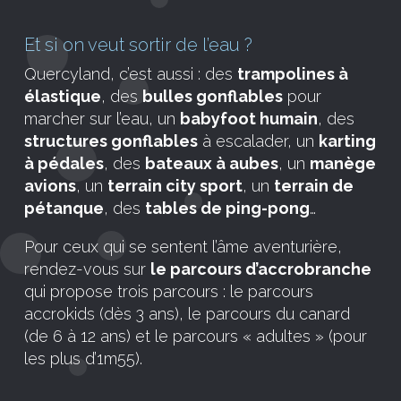
Et si on veut sortir de l’eau ?
Quercyland, c’est aussi : des
trampolines à
élastique
, des
bulles gonflables
pour
marcher sur l’eau, un
babyfoot humain
, des
structures gonflables
à escalader, un
karting
à pédales
, des
bateaux à aubes
, un
manège
avions
, un
terrain city sport
, un
terrain de
pétanque
, des
tables de ping-pong
…
Pour ceux qui se sentent l’âme aventurière,
rendez-vous sur
le parcours d’accrobranche
qui propose trois parcours : le parcours
accrokids (dès 3 ans), le parcours du canard
(de 6 à 12 ans) et le parcours « adultes » (pour
les plus d’1m55).