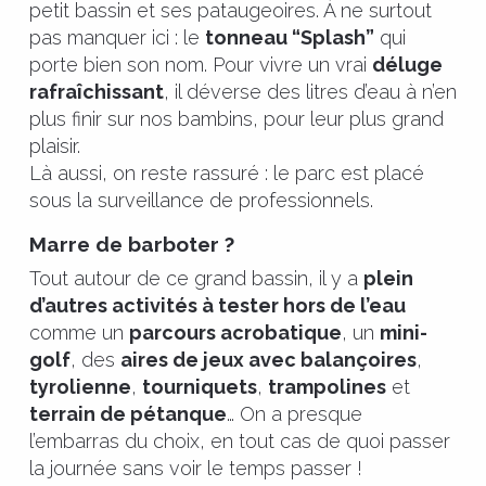
petit bassin et ses pataugeoires. À ne surtout
pas manquer ici : le
tonneau “Splash”
qui
porte bien son nom. Pour vivre un vrai
déluge
rafraîchissant
, il déverse des litres d’eau à n’en
plus finir sur nos bambins, pour leur plus grand
plaisir.
Là aussi, on reste rassuré : le parc est placé
sous la surveillance de professionnels.
Marre de barboter ?
Tout autour de ce grand bassin, il y a
plein
d’autres activités à tester hors de l’eau
comme un
parcours acrobatique
, un
mini-
golf
, des
aires de jeux avec balançoires
,
tyrolienne
,
tourniquets
,
trampolines
et
terrain de pétanque
… On a presque
l’embarras du choix, en tout cas de quoi passer
la journée sans voir le temps passer !