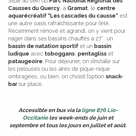
Situé au sein du
Parc National Régional des
Causses du Quercy
, à
Gramat
, le
centre
aquarécréatif “Les cascades du causse”
est
une autre oasis rafraîchissante pour l’été.
Récemment rénové et agrandi, on y vient pour
nager dans ses bassins chauffés à 27° : un
bassin de natation sportif
et un
bassin
ludique
avec
toboggans
,
pentagliss
et
pataugeoire
. Pour déjeuner, on s’installe sur
les pelouses ou les aires de pique-nique
ombragées, ou bien, on choisit l’option
snack-
bar
sur place.
Accessible en bus via la
ligne 876 Lio-
Occitanie
les week-ends de juin et
septembre et tous les jours en juillet et août.