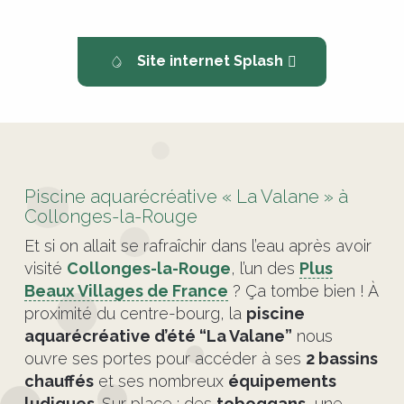
Site internet Splash
Piscine aquarécréative « La Valane » à
Collonges-la-Rouge
Et si on allait se rafraîchir dans l’eau après avoir
visité
Collonges-la-Rouge
, l’un des
Plus
Beaux Villages de France
? Ça tombe bien ! À
proximité du centre-bourg, la
piscine
aquarécréative d’été “La Valane”
nous
ouvre ses portes pour accéder à ses
2 bassins
chauffés
et ses nombreux
équipements
ludiques
. Sur place : des
toboggans
, une