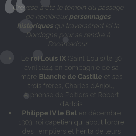
Creysse a été le témoin du passage
de nombreux
personnages
historiques
qui traversèrent ici la
Dordogne pour se rendre à
Rocamadour:
Le
roi Louis IX
(Saint Louis) le 30
avril 1244 en compagnie de sa
mère
Blanche de Castille
et ses
trois frères, Charles d’Anjou,
Alphonse de Poitiers et Robert
d’Artois
Philippe IV le Bel
en décembre
1303, roi capétien qui abolit l’ordre
des Templiers et hérita de leurs