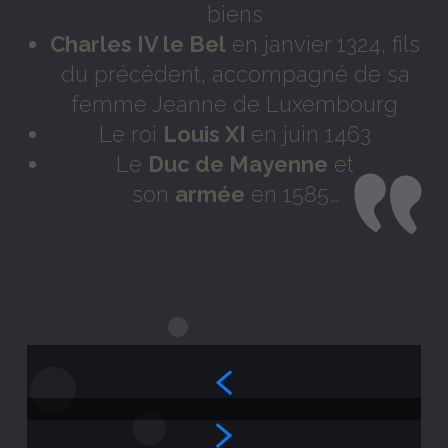
biens
Charles IV le Bel
en janvier 1324, fils
du précédent, accompagné de sa
femme Jeanne de Luxembourg
Le roi
Louis XI
en juin 1463
Le
Duc de Mayenne
et
son
armée
en 1585…