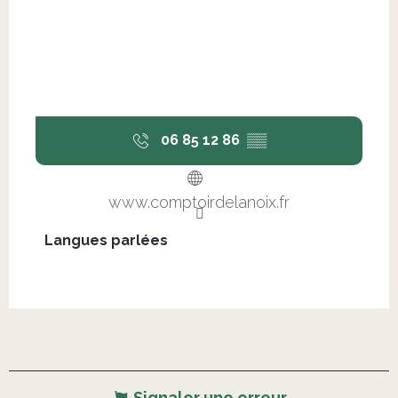
06 85 12 86
▒▒
www.comptoirdelanoix.fr
Langues parlées
Langues parlées
Signaler une erreur