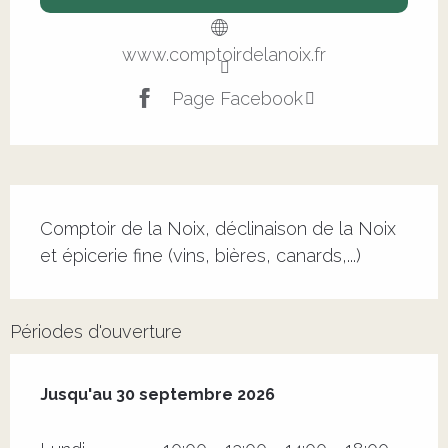
www.comptoirdelanoix.fr
Page Facebook
Description
Comptoir de la Noix, déclinaison de la Noix 
et épicerie fine (vins, bières, canards,...)
Périodes d'ouverture
Du
1 avril 2026
au
30 septembre 2026
Jusqu'au
30 septembre 2026