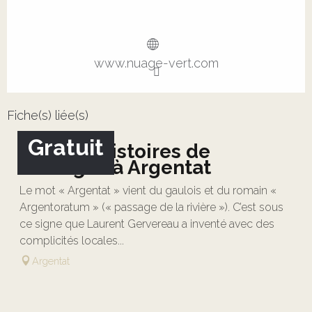
www.nuage-vert.com
Fiche(s) liée(s)
Gratuit
Festival Histoires de
Passages à Argentat
Le mot « Argentat » vient du gaulois et du romain «
Argentoratum » (« passage de la rivière »). C’est sous
ce signe que Laurent Gervereau a inventé avec des
complicités locales...
Argentat