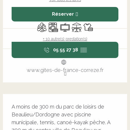
Réserver
Air conditionné
Lave linge
Télévision
Terrasse
Draps et linge
+ 10 autre(s) prestation(s)
05 55 27 38
▒▒
www.gites-de-france-correze.fr
Description
A moins de 300 m du parc de loisirs de 
Beaulieu/Dordogne avec piscine 
municipale, tennis, canoé-kayak pêche. A 