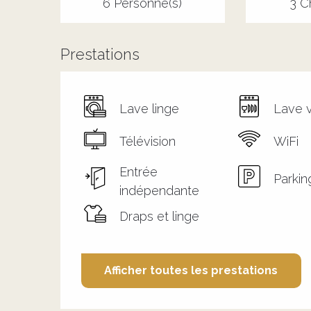
6 Personne(s)
3 C
Prestations
Lave linge
Lave v
Télévision
WiFi
Entrée
Parkin
indépendante
Draps et linge
Afficher toutes les prestations