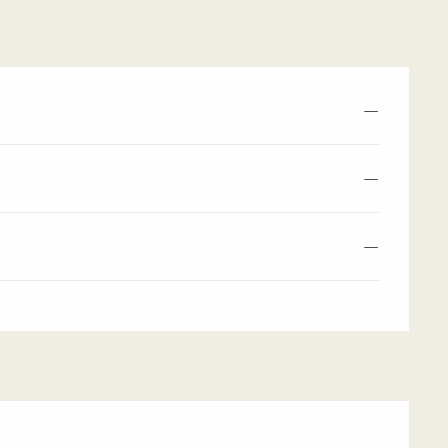
—
—
—