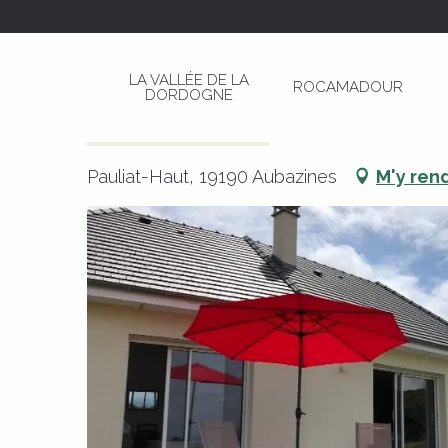
Aller
Page d’accueil
La Chanabar
au
contenu
LA VALLÉE DE LA
ROCAMADOUR
principal
DORDOGNE
La Chanabar
MEUBLÉS ET GÎTES
MAISON
Pauliat-Haut, 19190 Aubazines
M'y ren