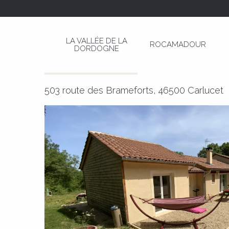
Aller
Page d’accueil
La ch'tite Gamassette
au
contenu
LA VALLÉE DE LA
ROCAMADOUR
principal
DORDOGNE
La ch'tite Gamassette
MEUBLÉS ET GÎTES
MAISON
503 route des Brameforts, 46500 Carlucet