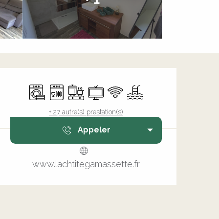
Ouverture et coordonnée
Lave linge
Lave vaisselle
Plaque de cuisson
Télévision
WiFi
Piscine
+ 27 autre(s) prestation(s)
Appeler
www.lachtitegamassette.fr