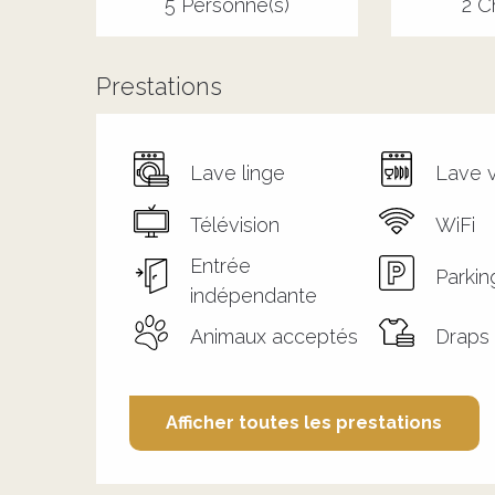
5 Personne(s)
2 C
Prestations
Lave linge
Lave v
Télévision
WiFi
Entrée
Parkin
indépendante
Animaux acceptés
Draps 
Afficher toutes les prestations