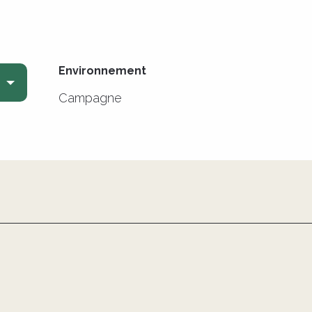
Environnement
Environnement
Campagne