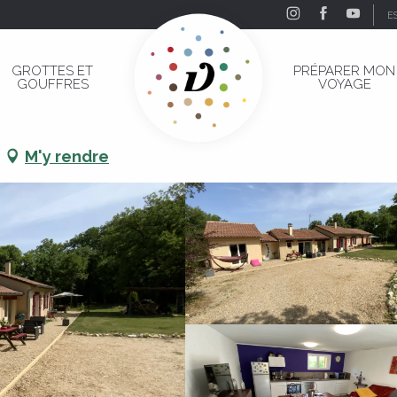
E
GROTTES ET
PRÉPARER MON
GOUFFRES
VOYAGE
M'y rendre