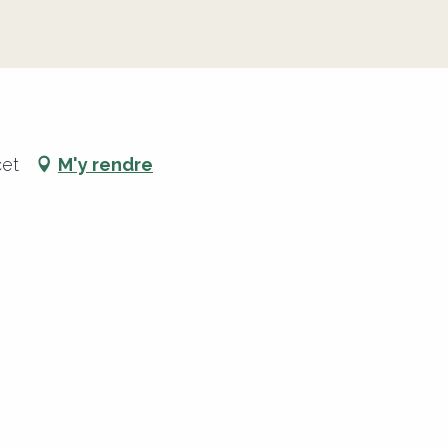
cet
M'y rendre