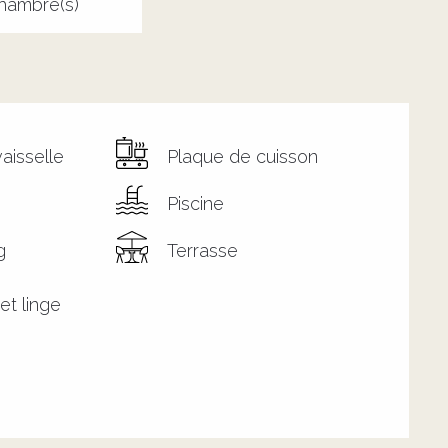
hambre(s)
aisselle
Plaque de cuisson
Piscine
g
Terrasse
et linge