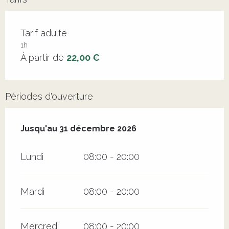
Tarifs 2026
Tarif adulte
1h
À partir de
22,00 €
Périodes d'ouverture
Du
2 juillet 2026
au
31 décembre 2026
Jusqu'au
31 décembre 2026
Lundi
08:00 - 20:00
Mardi
08:00 - 20:00
Mercredi
08:00 - 20:00