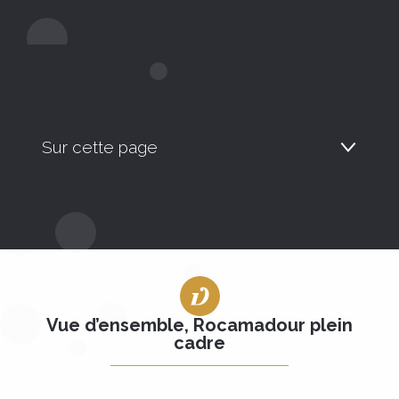
Sur cette page
Vue d’ensemble, Rocamadour
plein cadre
Photos spectaculaires du canyon
Vue d’ensemble, Rocamadour plein
de l’Alzou
cadre
Rocamadour secrète et photos
confidentielles