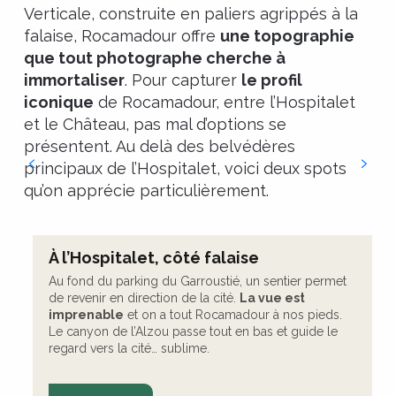
Verticale, construite en paliers agrippés à la
Rocamadour secrète et photos
confidentielles
falaise, Rocamadour offre
une topographie
que tout photographe cherche à
Photographier Rocamadour au
immortaliser
. Pour capturer
le profil
naturel
iconique
de Rocamadour, entre l’Hospitalet
et le Château, pas mal d’options se
présentent. Au delà des belvédères
principaux de l’Hospitalet, voici deux spots
qu’on apprécie particulièrement.
À l’Hospitalet, côté falaise
Au fond du parking du Garroustié, un sentier permet
de revenir en direction de la cité.
La vue est
imprenable
et on a tout Rocamadour à nos pieds.
Le canyon de l’Alzou passe tout en bas et guide le
regard vers la cité… sublime.