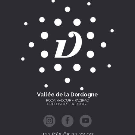
Vallée de la Dordogne
ROCAMADOUR - PADIRAC
COLLONGES-LA-ROUGE
+33 (0)5 65 33 22 00