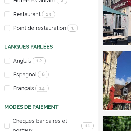
Hotel-restaurant
2
Restaurant
13
Point de restauration
1
LANGUES PARLÉES
Anglais
12
Espagnol
6
Français
14
MODES DE PAIEMENT
Chèques bancaires et
11
postaux