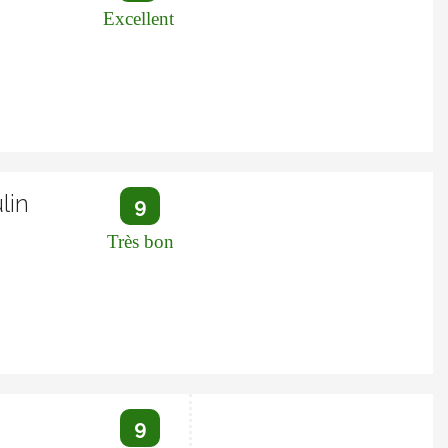
Excellent
lin
9
Très bon
9