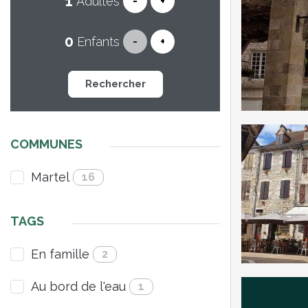
Adultes
-
+
Enfants
-
+
Rechercher
COMMUNES
Martel
16
TAGS
En famille
2
Au bord de l'eau
1