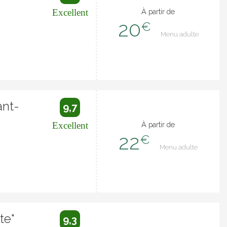
Excellent
À partir de
20
€
Menu adulte
ant-
9,7
Excellent
À partir de
22
€
Menu adulte
te"
9,3