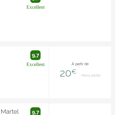
Excellent
9,7
Excellent
À partir de
20
€
Menu adulte
 Martel
9,7