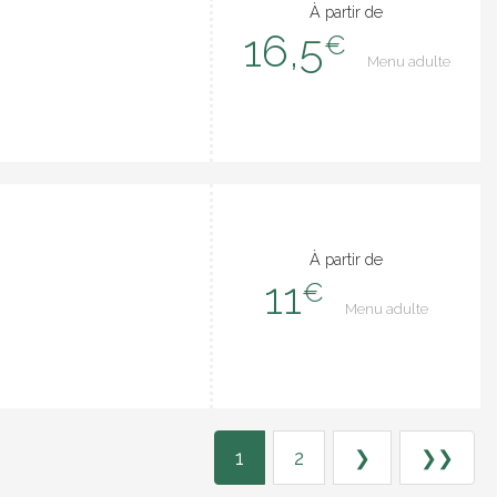
À partir de
16,5
€
Menu adulte
À partir de
11
€
Menu adulte
1
2
❯
❯❯